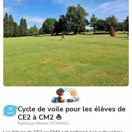
Les élèves se sont montrés concentrés, encourageants les
uns envers les autres et très investis. Chacun a pu mesurer
les progrès réalisés depuis la première séance.
Une belle façon de conclure ce cycle sportif, sous le signe
de la précision, de la patience… et du plaisir de jouer
ensemble !
Cycle de voile pour les élèves de
18
Juin
CE2 à CM2 ⛵️
Publié par Marine YVONNOU