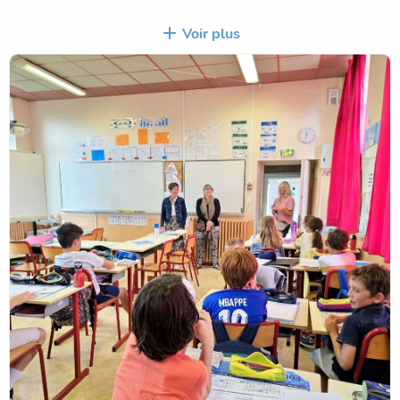
Chaque élève s'est vu offrir une clé USB, un présent à la
Voir plus
fois pratique et symbolique qui les accompagnera dans la
poursuite de leur parcours scolaire.
Nous remercions chaleureusement la municipalité pour
cette attention portée à nos futurs collégiens et souhaitons
à tous nos élèves de CM2 une belle réussite dans cette
nouvelle étape de leur scolarité.