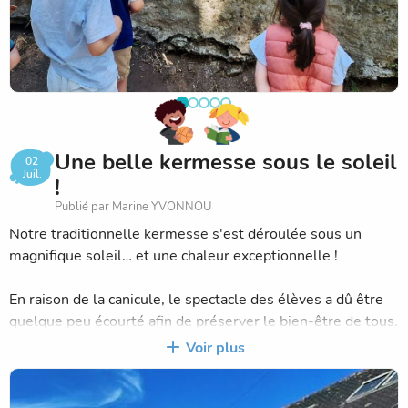
Une belle kermesse sous le soleil
02
Juil.
!
Publié par Marine YVONNOU
Notre traditionnelle kermesse s'est déroulée sous un
magnifique soleil… et une chaleur exceptionnelle !
En raison de la canicule, le spectacle des élèves a dû être
quelque peu écourté afin de préserver le bien-être de tous.
Malgré ces fortes températures, cette journée est restée
Voir plus
un très beau moment de partage, de convivialité et de
bonne humeur, réunissant élèves, familles et équipe