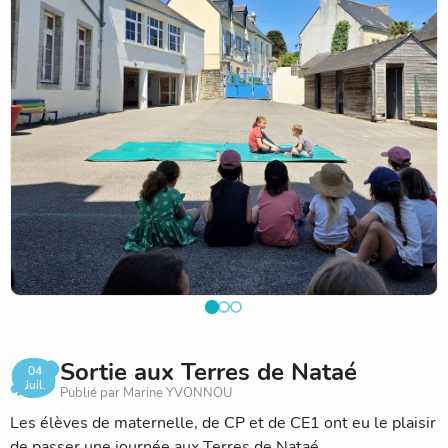
Nous souhaitons à tous les élèves, à leurs familles et à
l'ensemble de la communauté éducative de très belles
vacances d'été !
Sortie aux Terres de Nataé
04
Juil.
Publié par Marine YVONNOU
Les élèves de maternelle, de CP et de CE1 ont eu le plaisir
de passer une journée aux Terres de Nataé.