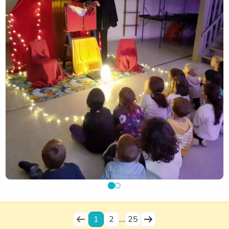
entre les activités numériques et les autres temps de la
journée : jeux, lecture, activités créatives, sport ou
moments de partage en famille.
Cette action de sensibilisation vise à accompagner les
enfants dans la construction de repères simples et adaptés
à leur âge pour développer des pratiques numériques
responsables.
À l'issue de l'intervention, un livret illustré a été remis à
chaque élève. Destiné aux familles, il a pour objectif de
prolonger les échanges à la maison et d'encourager une
réflexion commune autour de l'utilisation des écrans.
Nous remercions chaleureusement l'association Skramm
Koët pour la qualité de cette intervention et les outils
proposés aux élèves et à leurs familles.
1
2
...
25