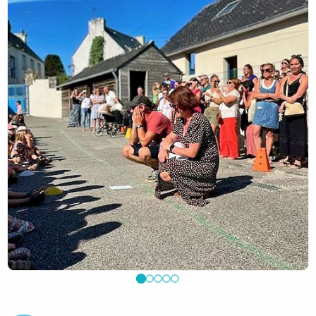
éducative.
Un immense merci à l'APEL, aux nombreux bénévoles et à
toutes les personnes qui ont contribué à l'organisation et
au bon déroulement de cette belle fête de fin d'année.
Leur investissement et leur disponibilité ont permis à
chacun de profiter pleinement de ce moment.
Merci à tous pour votre présence et votre enthousiasme !