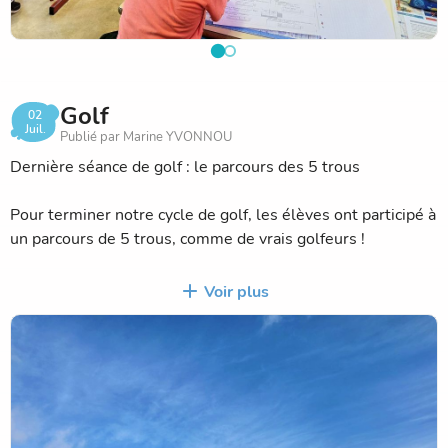
Golf
02
Juil.
Publié par Marine YVONNOU
Dernière séance de golf : le parcours des 5 trous
Pour terminer notre cycle de golf, les élèves ont participé à
un parcours de 5 trous, comme de vrais golfeurs !
Dernière séance de golf pour les CE2CM1CM2, par petits
Voir plus
groupes, chacun a dû choisir sa stratégie, réaliser ses
frappes avec précision et compter son nombre de coups
jusqu'à chaque trou. Cette dernière séance a permis de
mettre en pratique tout ce qui avait été appris au fil des
semaines : les différents types de frappes, la maîtrise du
matériel, le respect des règles de sécurité et le fair-play.