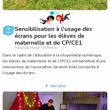
créativité et convivialité.
Sensibilisation à l'usage des
08
Juin
écrans pour les élèves de
maternelle et de CP/CE1
Publié par Marine YVONNOU
Dans le cadre de l'éducation à la citoyenneté numérique,
les élèves de maternelle et de CP/CE1 ont bénéficié d'une
intervention de l'association Skramm Koët consacrée à
l'usage des écrans.
Adaptée à l'âge des enfants, cette animation a permis
Voir plus
d'aborder de manière ludique et interactive la place des
écrans dans la vie quotidienne. Les élèves ont pu échanger
sur leurs habitudes, réfléchir aux différents usages des
écrans et découvrir l'importance de préserver un équilibre