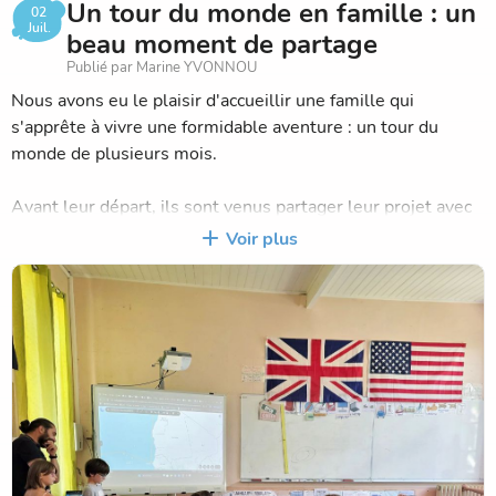
Un tour du monde en famille : un
02
Juil.
beau moment de partage
Publié par Marine YVONNOU
Nous avons eu le plaisir d'accueillir une famille qui
s'apprête à vivre une formidable aventure : un tour du
monde de plusieurs mois.
Avant leur départ, ils sont venus partager leur projet avec
les élèves. Ils ont présenté les pays qu'ils découvriront, les
Voir plus
préparatifs de ce voyage hors du commun ainsi que leurs
motivations. Les élèves ont écouté avec beaucoup d'intérêt
et ont posé de nombreuses questions, curieux d'en
apprendre davantage sur cette expérience unique.
Un grand merci à cette famille pour le temps qu'elle nous a
consacré et pour ce moment d'échange enrichissant.
Nous leur souhaitons un merveilleux voyage, de belles