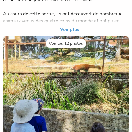
Au cours de cette sortie, ils ont découvert de nombreux
animaux venus des quatre coins du monde et ont pu en
apprendre davantage sur leurs modes de vie, leur
Voir plus
alimentation et les actions mises en place pour leur
protection.
Voir les 12 photos
Cette journée a été l'occasion d'observer les animaux de
près, de développer leur curiosité et de sensibiliser les
élèves à la préservation de la biodiversité. Les enfants sont
revenus ravis de cette belle expérience, riche en
découvertes et en émerveillement.
Un grand merci aux accompagnateurs qui ont permis le bon
déroulement de cette sortie.