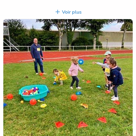
Au programme de cette belle rencontre placée sous le
Voir plus
signe du mouvement et du partage : haies, parcours de
motricité, danse, yoga et activités de land art. Ces ateliers
variés ont permis aux enfants de développer leurs
compétences motrices tout en découvrant différentes
formes d’expression corporelle et artistique.
La matinée s’est déroulée dans une ambiance conviviale et
dynamique, favorisant les échanges entre les élèves des
différentes écoles.
Elle s’est prolongée par un pique-nique partagé, moment
apprécié de tous, permettant aux enfants et aux équipes
éducatives de se retrouver dans un cadre plus détendu.
Cette journée sportive et festive illustre la volonté des
écoles catholiques du territoire fouesnantais de proposer
des temps forts collectifs, alliant activité physique,