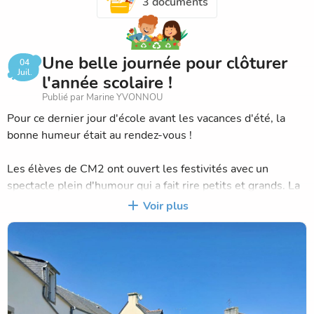
3 documents
Une belle journée pour clôturer
04
Juil.
l'année scolaire !
Publié par Marine YVONNOU
Pour ce dernier jour d'école avant les vacances d'été, la
bonne humeur était au rendez-vous !
Les élèves de CM2 ont ouvert les festivités avec un
spectacle plein d'humour qui a fait rire petits et grands. La
journée s'est poursuivie avec plusieurs danses préparées
Voir plus
par les classes, avant de se terminer en beauté par un
grand flashmob réunissant élèves.
Un magnifique moment de partage, de convivialité et de
joie qui vient conclure une année scolaire riche en projets
et en souvenirs.