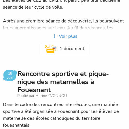
Les élèves de CE2 au CM2 ont participé à leur deuxième
séance de leur cycle de voile.
Après une première séance de découverte, ils poursuivent
leurs apprentissages sur l’eau. Au fil des séances, les
élèves développent leurs compétences : prise en main du
Voir plus
matériel, maîtrise des manœuvres, recherche d’équilibre et
1 document
travail de l’orientation.
Ce cycle permet également de renforcer l’autonomie, la
coopération et l’entraide au sein du groupe, dans un
Rencontre sportive et pique-
18
environnement naturel stimulant.
Juin
nique des maternelles à
Fouesnant
Une belle aventure nautique qui se poursuit avec
Publié par Marine YVONNOU
enthousiasme ⛵️
Dans le cadre des rencontres inter-écoles, une matinée
sportive a été organisée à Fouesnant pour les élèves de
maternelle des écoles catholiques du territoire
fouesnantais.